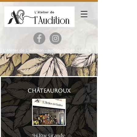
L'Atelier de L'audition - audioprothèse - centre
auditif Châteauroux - Saint Aignan sur Cher -
Saint Amand Montrond - Buzançais
Châteauroux
94 Rue Grande