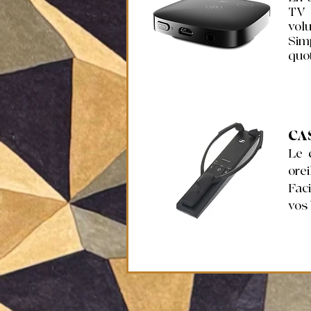
TV 
vol
Sim
quot
CA
Le 
orei
Faci
vos 