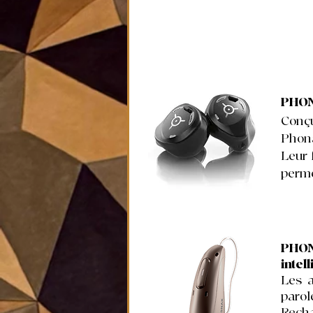
PHON
Conç
Phona
Leur 
perme
PHON
intel
Les a
parol
Recha