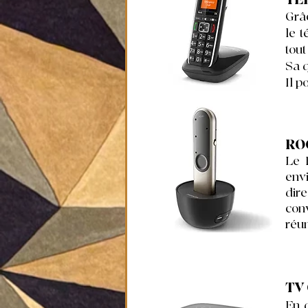
Grâc
le 
tout
Sa q
Il p
RO
Le 
env
dir
conv
réu
TV
En d