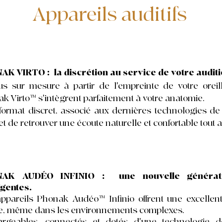
Appareils auditifs
AK VIRTO :
la discrétion au service de votre auditi
us sur mesure à par
tir de l'empreinte de votre oreill
k Virto™ s'intègrent parfaitement à votre anatomie.
format discret, associé aux dernières technologies de
t de retrouver une écoute naturelle et confortable tout a
AK AUDÉO INFINIO : une nouvelle génératio
ligentes.
ppareils Phonak Audéo™ Infinio offrent une excelle
e, même dans les environnements complexes.
rgeables, connectés et dotés d'une technologie de