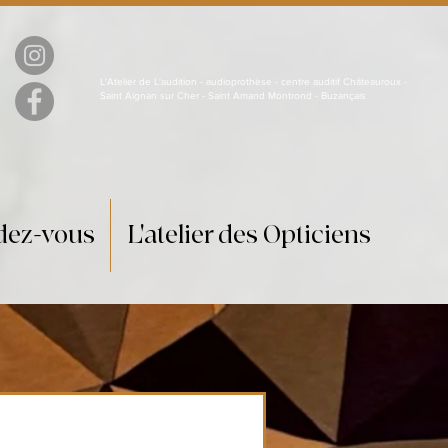
L'Atelier de L'audition - audioprothèse - centre auditif Châteauroux -
Saint Aignan sur Cher - Saint Amand Montrond - Buzançais
ndez-vous
L'atelier des Opticiens